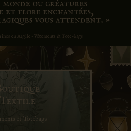
n monde ou créatures
e et flore enchantées,
magiques vous attendent. »
urines en Argile – Vêtements & Tote-bags
Boutique
Textile
ments et Totebags