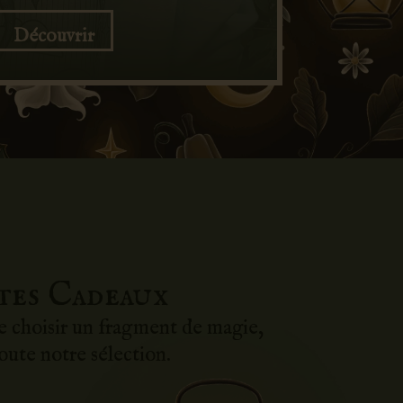
Découvrir
tes Cadeaux
de choisir un fragment de magie,
oute notre sélection.