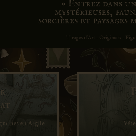
« Entrez dans u
mystérieuses, faun
sorcières et paysages 
Tirages d’Art – Originaux – Fig
e
at
gurines en Argile
Vête