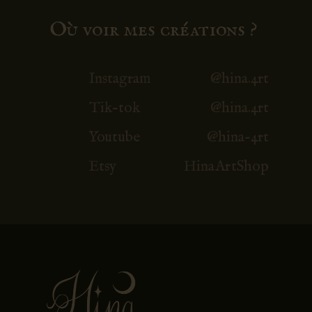
Où voir mes créations ?
Instagram
@hina.4rt
Tik-tok
@hina.4rt
Youtube
@hina-4rt
Etsy
HinaArtShop