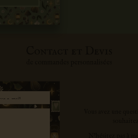
Contact et Devis
de commandes personnalisées
Vous avez une quest
souhaitez
N’hésitez pas à me