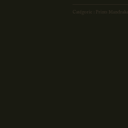
Chrysanthème
Catégorie :
Prints Mandrak
n°31
Print