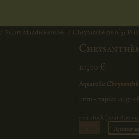
/
Prints Mandraketober
/ Chrysanthème n°31 Prin
Chrysanthèm
10,00
€
Aquarelle Chrysanth
Print – papier 250gr –
5 en stock (peut être 
quantité
Ajouter au
de