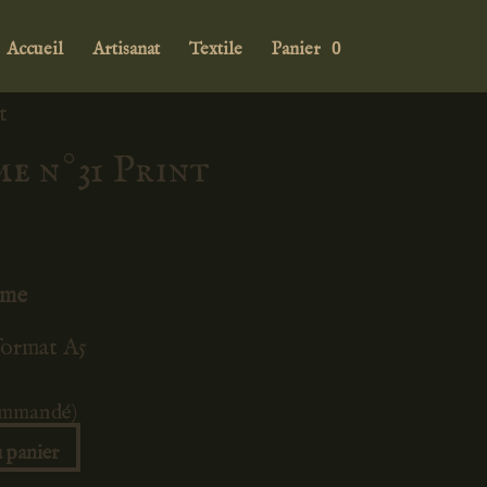
Accueil
Artisanat
Textile
Panier
0
t
e n°31 Print
ème
 format A5
commandé)
 panier