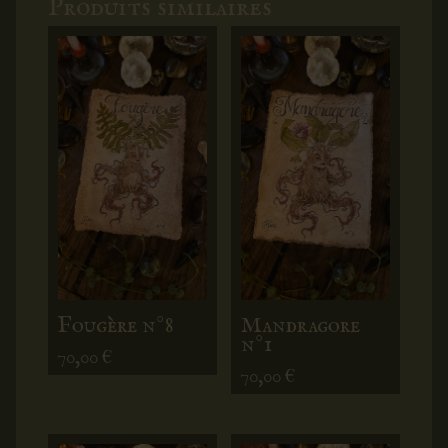
Fougère n°8
Mandragore
n°1
70,00
€
70,00
€