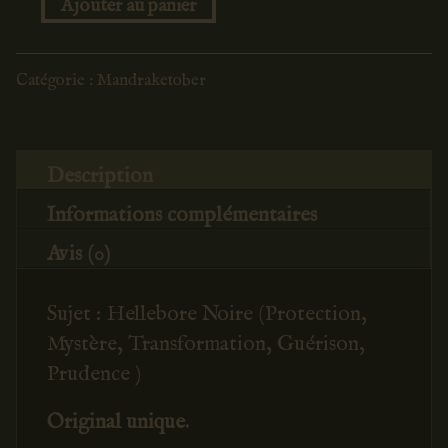
Ajouter au panier
quantité
de
Hellebore
Catégorie :
Mandraketober
Noire
n°19
Description
Informations complémentaires
Avis (0)
Sujet : Hellebore Noire (Protection,
Mystère, Transformation, Guérison,
Prudence )
Original unique.