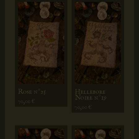
Rose n°25
Hellebore
Noire n°19
70,00
€
70,00
€