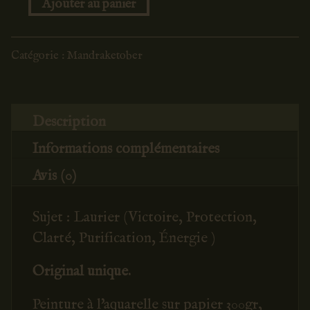
quantité
de
Laurier
Catégorie :
Mandraketober
n°16
Description
Informations complémentaires
Avis (0)
Sujet : Laurier (Victoire, Protection,
Clarté, Purification, Énergie )
Original unique.
Peinture à l'aquarelle sur papier 300gr,