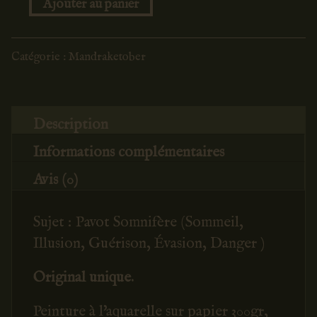
quantité
de
Pavot
Catégorie :
Mandraketober
Somnifère
n°24
Description
Informations complémentaires
Avis (0)
Sujet : Pavot Somnifère (Sommeil,
Illusion, Guérison, Évasion, Danger )
Original unique.
Peinture à l'aquarelle sur papier 300gr,