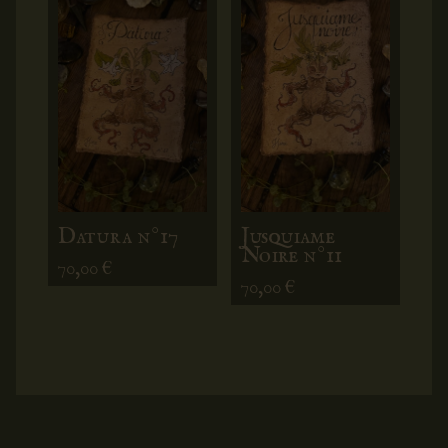
Datura n°17
Jusquiame
Noire n°11
70,00
€
70,00
€