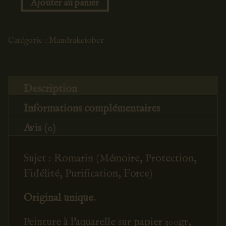
quantité
de
Romarin
Catégorie :
Mandraketober
n°23
Description
Informations complémentaires
Avis (0)
Sujet : Romarin (Mémoire, Protection,
Fidélité, Purification, Force)
Original unique.
Peinture à l'aquarelle sur papier 300gr,