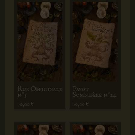
Rue Officinale
Pavot
n°5
Somnifère n°24
70,00
€
70,00
€