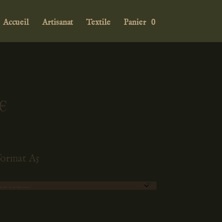
Accueil
Artisanat
Textile
Panier
0
Plage
€
de
prix :
10,00 €
 format A5
à
15,00 €