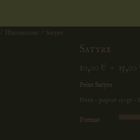
/
Illustrations
/ Satyre
Satyre
10,00
€
–
15,00
Print Satyre
Print – papier 250gr –
Format