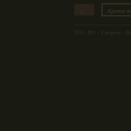
quantité
Ajouter au
de
Satyre
UGS :
ND
Catégorie :
Ill