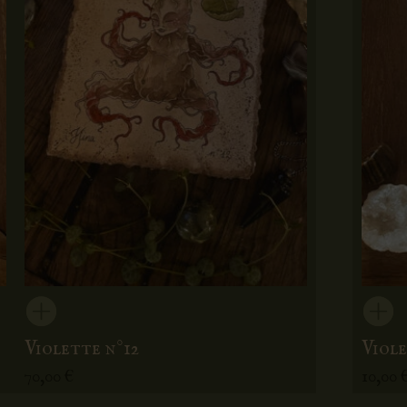
Violette n°12
Viole
70,00
€
10,00