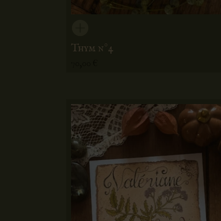
Thym n°4
70,00
€