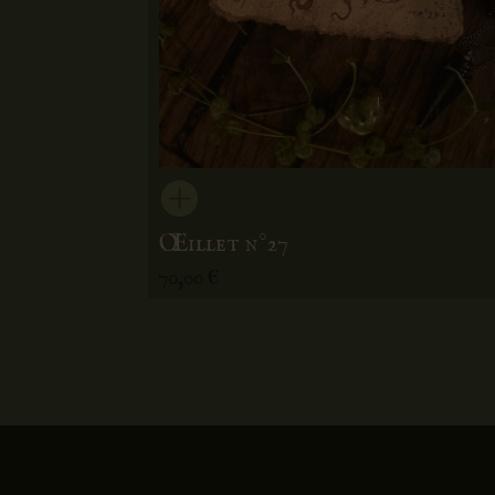
Œillet n°27
70,00
€