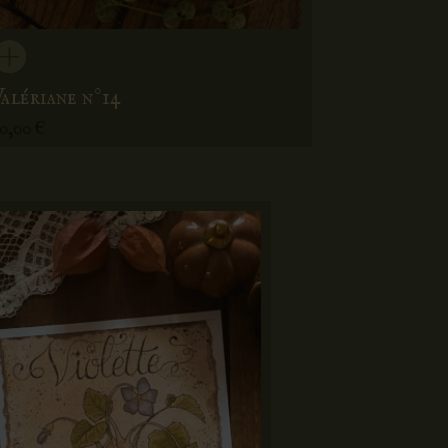
Valériane n°14
70,00
€