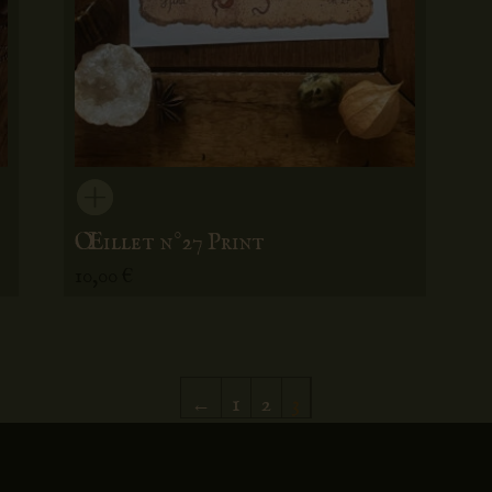
Œillet n°27 Print
10,00
€
←
1
2
3