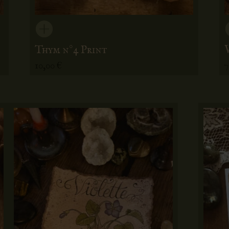
Thym n°4 Print
10,00
€