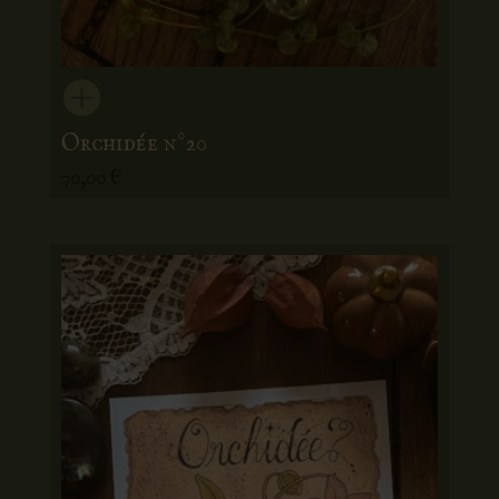
Orchidée n°20
70,00
€