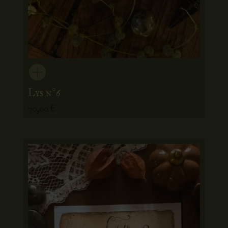
Lys n°6
70,00
€