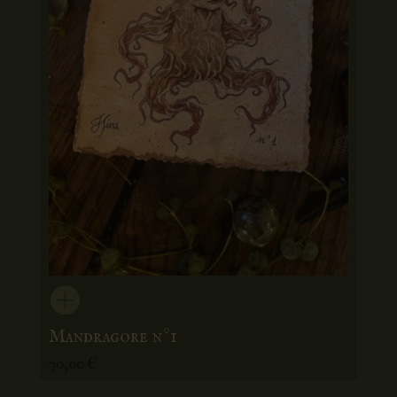
Mandragore n°1
70,00
€