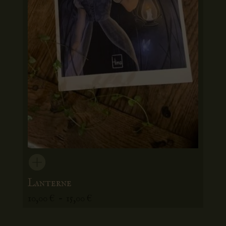
Lanterne
Plage
10,00
€
–
15,00
€
de
prix :