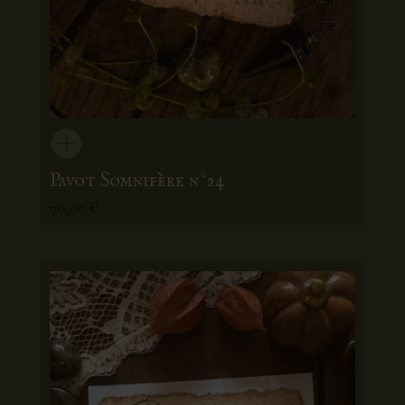
Pavot Somnifère n°24
70,00
€