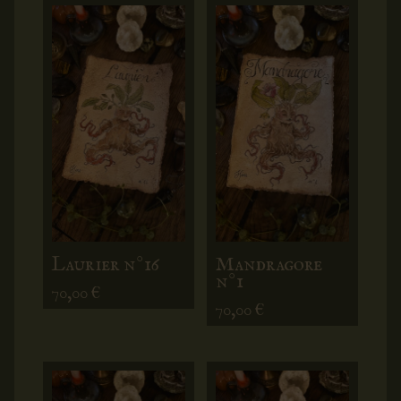
Laurier n°16
Mandragore
n°1
70,00
€
70,00
€