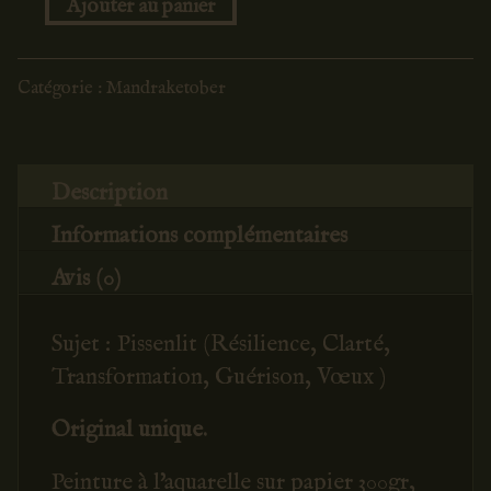
Ajouter au panier
quantité
de
Pissenlit
Catégorie :
Mandraketober
n°29
Description
Informations complémentaires
Avis (0)
Sujet : Pissenlit (Résilience, Clarté,
Transformation, Guérison, Vœux )
Original unique.
Peinture à l'aquarelle sur papier 300gr,