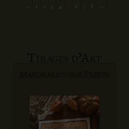
←
1
2
3
4
5
6
7
8
→
Tirages d’Art
Mandraketober Prints