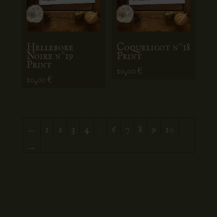
Hellebore
Coquelicot n°18
Noire n°19
Print
Print
10,00
€
10,00
€
←
1
2
3
4
5
6
7
8
9
10
→